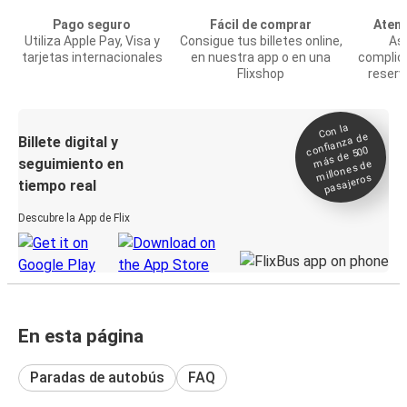
Pago seguro
Fácil de comprar
Atenc
Utiliza Apple Pay, Visa y
Consigue tus billetes online,
Asi
tarjetas internacionales
en nuestra app o en una
complic
Flixshop
reserv
Con la
confianza de
Billete digital y
más de 500
seguimiento en
millones de
pasajeros
tiempo real
Descubre la App de Flix
En esta página
Paradas de autobús
FAQ