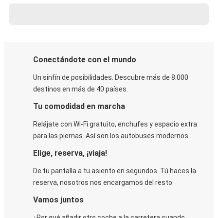
Conectándote con el mundo
Un sinfín de posibilidades. Descubre más de 8.000
destinos en más de 40 países.
Tu comodidad en marcha
Relájate con Wi-Fi gratuito, enchufes y espacio extra
para las piernas. Así son los autobuses modernos.
Elige, reserva, ¡viaja!
De tu pantalla a tu asiento en segundos. Tú haces la
reserva, nosotros nos encargamos del resto.
Vamos juntos
¿Por qué añadir otro coche a la carretera cuando