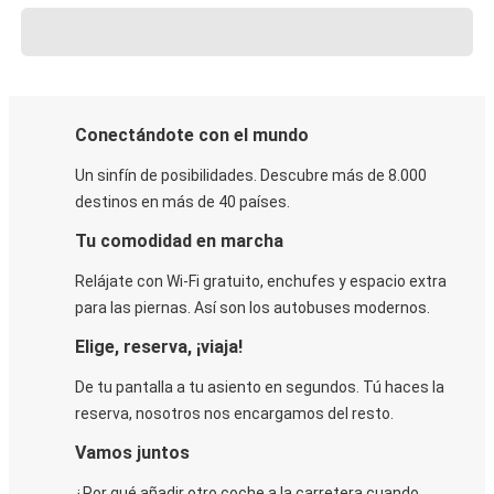
Conectándote con el mundo
Un sinfín de posibilidades. Descubre más de 8.000
destinos en más de 40 países.
Tu comodidad en marcha
Relájate con Wi-Fi gratuito, enchufes y espacio extra
para las piernas. Así son los autobuses modernos.
Elige, reserva, ¡viaja!
De tu pantalla a tu asiento en segundos. Tú haces la
reserva, nosotros nos encargamos del resto.
Vamos juntos
¿Por qué añadir otro coche a la carretera cuando