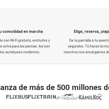
u comodidad en marcha
Elige, reserva, ¡viaja
te con Wi-Fi gratuito, enchufes y
De tu pantalla a tu asient
o extra para las piernas. Así son
segundos. Tú haces la res
los autobuses modernos.
nosotros nos encargamos del
ianza de más de 500 millones d