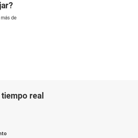
jar?
n más de
n tiempo real
nto