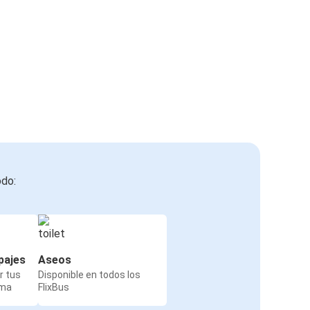
odo:
pajes
Aseos
r tus
Disponible en todos los
rma
FlixBus