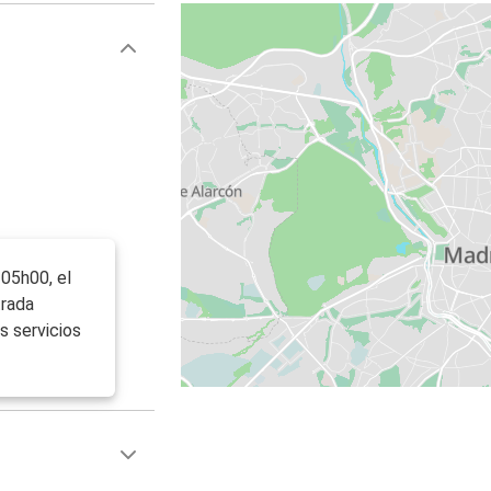
 05h00, el
trada
s servicios