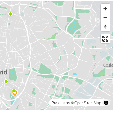
Protomaps
©
OpenStreetMap