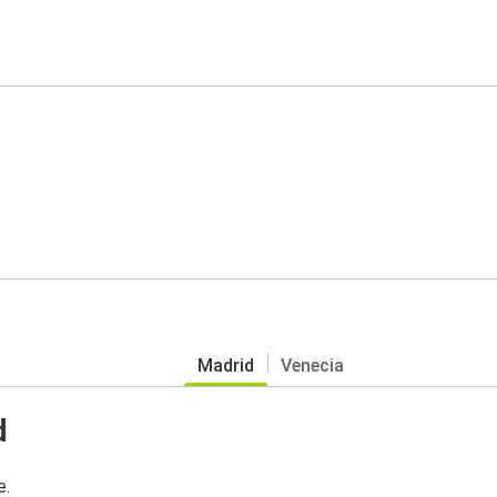
Madrid
Venecia
d
e.