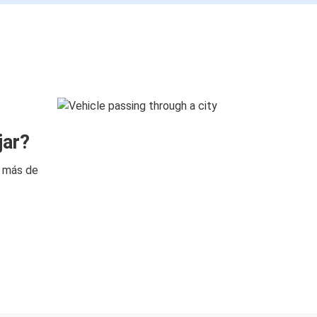
jar?
n más de