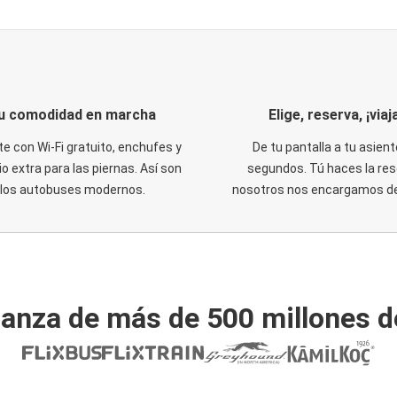
u comodidad en marcha
Elige, reserva, ¡viaja
te con Wi-Fi gratuito, enchufes y
De tu pantalla a tu asient
o extra para las piernas. Así son
segundos. Tú haces la res
los autobuses modernos.
nosotros nos encargamos del
ianza de más de 500 millones d