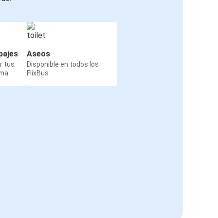
pajes
Aseos
r tus
Disponible en todos los
rma
FlixBus