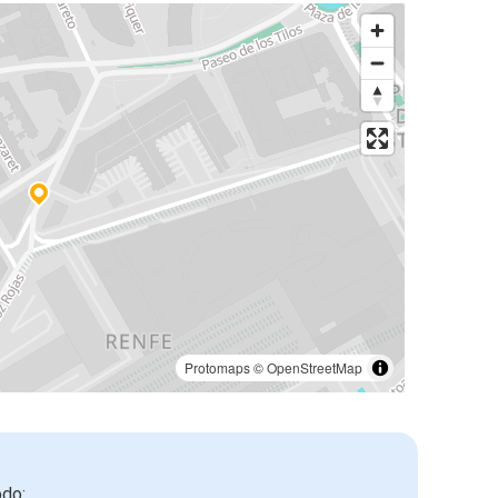
Protomaps
©
OpenStreetMap
odo: