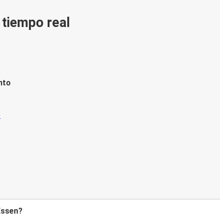
n tiempo real
nto
Essen?