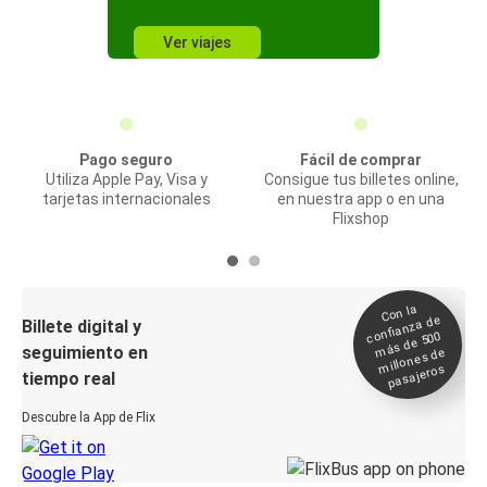
Ver viajes
Pago seguro
Fácil de comprar
Utiliza Apple Pay, Visa y
Consigue tus billetes online,
tarjetas internacionales
en nuestra app o en una
Flixshop
Con la
confianza de
Billete digital y
más de 500
seguimiento en
millones de
pasajeros
tiempo real
Descubre la App de Flix