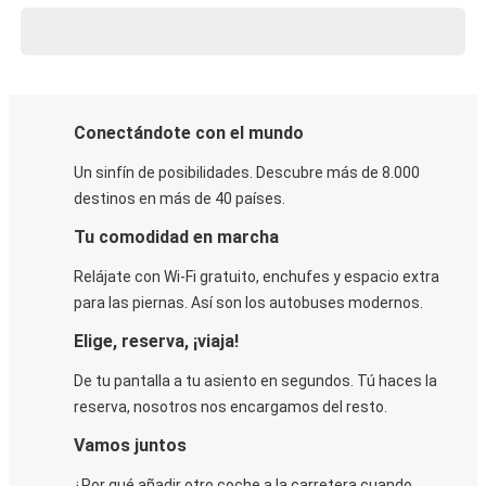
Conectándote con el mundo
Un sinfín de posibilidades. Descubre más de 8.000
destinos en más de 40 países.
Tu comodidad en marcha
Relájate con Wi-Fi gratuito, enchufes y espacio extra
para las piernas. Así son los autobuses modernos.
Elige, reserva, ¡viaja!
De tu pantalla a tu asiento en segundos. Tú haces la
reserva, nosotros nos encargamos del resto.
Vamos juntos
¿Por qué añadir otro coche a la carretera cuando