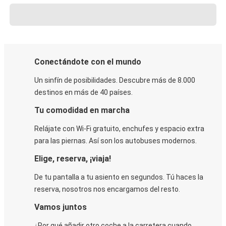
Conectándote con el mundo
Un sinfín de posibilidades. Descubre más de 8.000
destinos en más de 40 países.
Tu comodidad en marcha
Relájate con Wi-Fi gratuito, enchufes y espacio extra
para las piernas. Así son los autobuses modernos.
Elige, reserva, ¡viaja!
De tu pantalla a tu asiento en segundos. Tú haces la
reserva, nosotros nos encargamos del resto.
Vamos juntos
¿Por qué añadir otro coche a la carretera cuando