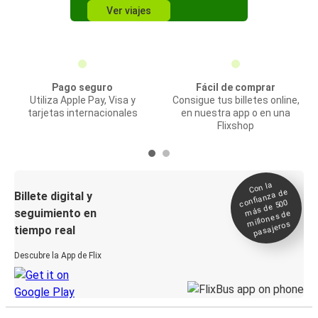
Ver viajes
Pago seguro
Fácil de comprar
Utiliza Apple Pay, Visa y
Consigue tus billetes online,
tarjetas internacionales
en nuestra app o en una
Flixshop
Con la
confianza de
Billete digital y
más de 500
seguimiento en
millones de
pasajeros
tiempo real
Descubre la App de Flix