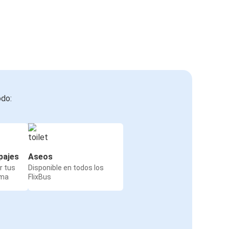
odo:
pajes
Aseos
r tus
Disponible en todos los
rma
FlixBus