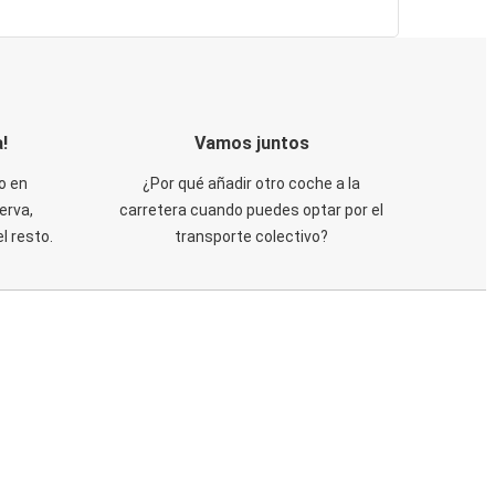
!
Vamos juntos
o en
¿Por qué añadir otro coche a la
erva,
carretera cuando puedes optar por el
 resto.
transporte colectivo?