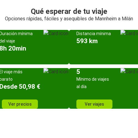
Qué esperar de tu viaje
Opciones rápidas, fáciles y asequibles de Mannheim a Milán
Duración mínima
Distancia mínima
593 km
del viaje
8h 20min
5
El viaje más
barato
Mínimo de viajes
Desde 50,98 €
al día
Ver precios
Ver viajes