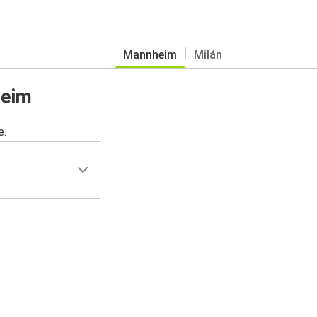
Mannheim
Milán
heim
e.