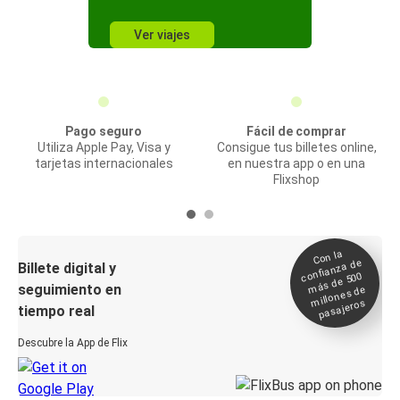
Ver viajes
Pago seguro
Fácil de comprar
Utiliza Apple Pay, Visa y
Consigue tus billetes online,
tarjetas internacionales
en nuestra app o en una
Flixshop
Con la
confianza de
Billete digital y
más de 500
seguimiento en
millones de
pasajeros
tiempo real
Descubre la App de Flix