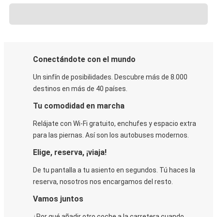
Conectándote con el mundo
Un sinfín de posibilidades. Descubre más de 8.000
destinos en más de 40 países.
Tu comodidad en marcha
Relájate con Wi-Fi gratuito, enchufes y espacio extra
para las piernas. Así son los autobuses modernos.
Elige, reserva, ¡viaja!
De tu pantalla a tu asiento en segundos. Tú haces la
reserva, nosotros nos encargamos del resto.
Vamos juntos
¿Por qué añadir otro coche a la carretera cuando