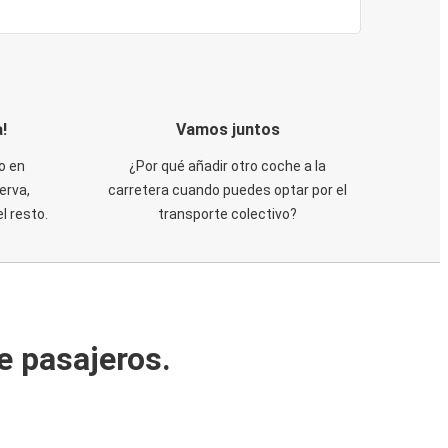
!
Vamos juntos
o en
¿Por qué añadir otro coche a la
erva,
carretera cuando puedes optar por el
 resto.
transporte colectivo?
e pasajeros.