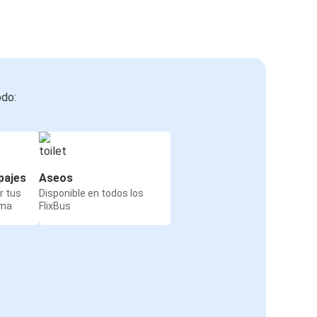
odo:
pajes
Aseos
r tus
Disponible en todos los
rma
FlixBus