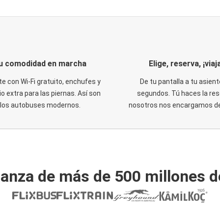
u comodidad en marcha
Elige, reserva, ¡viaja
te con Wi-Fi gratuito, enchufes y
De tu pantalla a tu asient
o extra para las piernas. Así son
segundos. Tú haces la res
los autobuses modernos.
nosotros nos encargamos del
ianza de más de 500 millones d