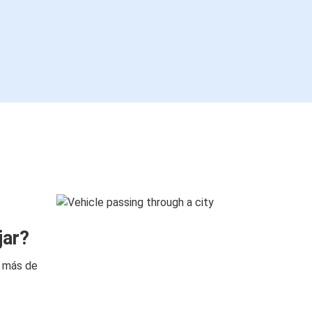
jar?
n más de