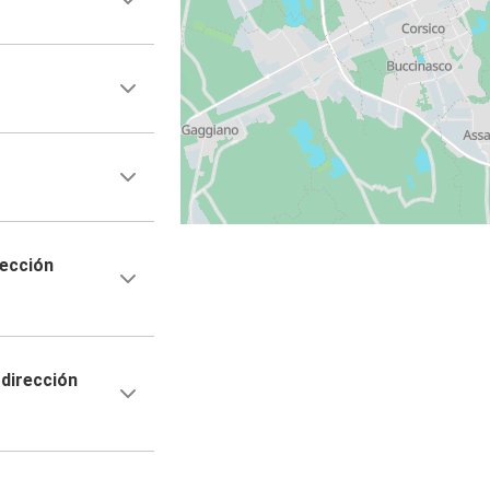
rección
dirección