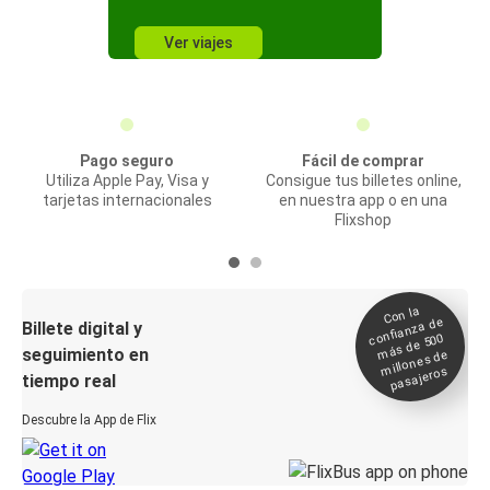
Ver viajes
Pago seguro
Fácil de comprar
Utiliza Apple Pay, Visa y
Consigue tus billetes online,
tarjetas internacionales
en nuestra app o en una
Flixshop
Con la
confianza de
Billete digital y
más de 500
seguimiento en
millones de
pasajeros
tiempo real
Descubre la App de Flix