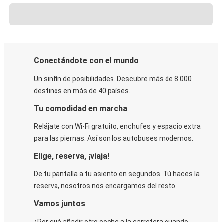
Conectándote con el mundo
Un sinfín de posibilidades. Descubre más de 8.000
destinos en más de 40 países.
Tu comodidad en marcha
Relájate con Wi-Fi gratuito, enchufes y espacio extra
para las piernas. Así son los autobuses modernos.
Elige, reserva, ¡viaja!
De tu pantalla a tu asiento en segundos. Tú haces la
reserva, nosotros nos encargamos del resto.
Vamos juntos
¿Por qué añadir otro coche a la carretera cuando