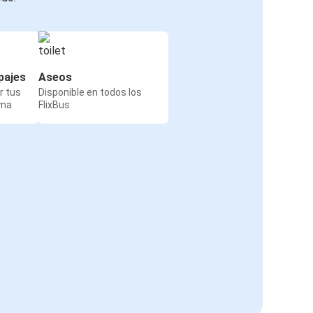
pajes
Aseos
r tus
Disponible en todos los
rma
FlixBus