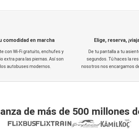
u comodidad en marcha
Elige, reserva, ¡viaja
te con Wi-Fi gratuito, enchufes y
De tu pantalla a tu asient
o extra para las piernas. Así son
segundos. Tú haces la res
los autobuses modernos.
nosotros nos encargamos del
ianza de más de 500 millones d