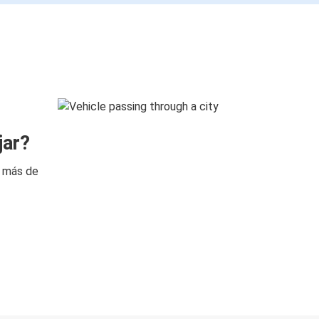
jar?
n más de