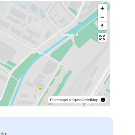
Protomaps
©
OpenStreetMap
odo: