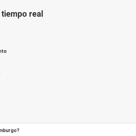
n tiempo real
nto
Hamburgo?