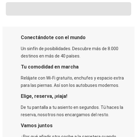
Conectándote con el mundo
Un sinfín de posibilidades. Descubre más de 8.000
destinos en más de 40 países.
Tu comodidad en marcha
Relájate con Wi-Fi gratuito, enchufes y espacio extra
para las piernas. Así son los autobuses modernos.
Elige, reserva, ¡viaja!
De tu pantalla a tu asiento en segundos. Tú haces la
reserva, nosotros nos encargamos del resto.
Vamos juntos
¿Por qué añadir otro coche a la carretera cuando