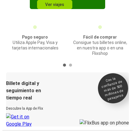
Ver viajes
Pago seguro
Fácil de comprar
Utiliza Apple Pay, Visa y
Consigue tus billetes online,
tarjetas internacionales
en nuestra app o en una
Flixshop
Con la
confianza de
Billete digital y
más de 500
seguimiento en
millones de
pasajeros
tiempo real
Descubre la App de Flix