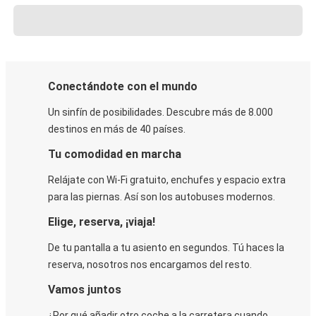
Conectándote con el mundo
Un sinfín de posibilidades. Descubre más de 8.000
destinos en más de 40 países.
Tu comodidad en marcha
Relájate con Wi-Fi gratuito, enchufes y espacio extra
para las piernas. Así son los autobuses modernos.
Elige, reserva, ¡viaja!
De tu pantalla a tu asiento en segundos. Tú haces la
reserva, nosotros nos encargamos del resto.
Vamos juntos
¿Por qué añadir otro coche a la carretera cuando