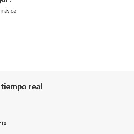
n más de
n tiempo real
nto