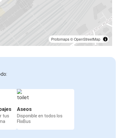
Protomaps
©
OpenStreetMap
odo:
pajes
Aseos
r tus
Disponible en todos los
rma
FlixBus