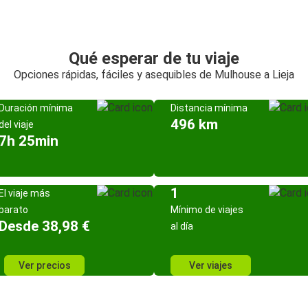
Qué esperar de tu viaje
Opciones rápidas, fáciles y asequibles de Mulhouse a Lieja
Duración mínima
Distancia mínima
496 km
del viaje
7h 25min
1
El viaje más
barato
Mínimo de viajes
Desde 38,98 €
al día
Ver precios
Ver viajes