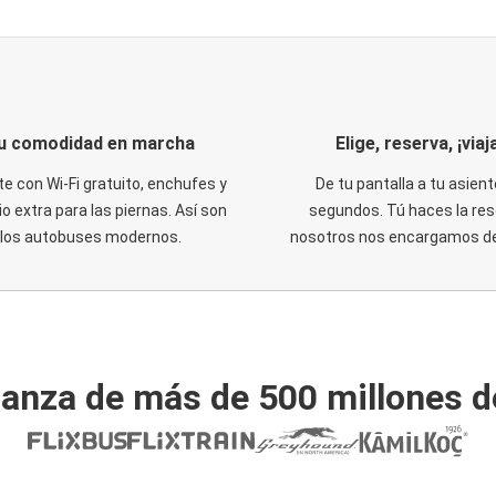
u comodidad en marcha
Elige, reserva, ¡viaja
te con Wi-Fi gratuito, enchufes y
De tu pantalla a tu asient
o extra para las piernas. Así son
segundos. Tú haces la res
los autobuses modernos.
nosotros nos encargamos del
ianza de más de 500 millones d