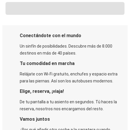
Conectándote con el mundo
Un sinfín de posibilidades. Descubre más de 8.000
destinos en más de 40 países.
Tu comodidad en marcha
Relájate con Wi-Fi gratuito, enchufes y espacio extra
para las piernas. Así son los autobuses modernos.
Elige, reserva, ¡viaja!
De tu pantalla a tu asiento en segundos. Tú haces la
reserva, nosotros nos encargamos del resto.
Vamos juntos
¿Por qué añadir otro coche a la carretera cuando