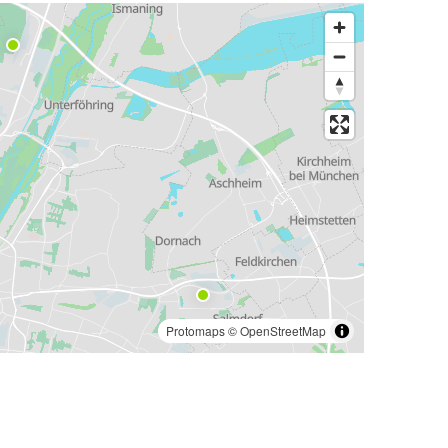
Protomaps
©
OpenStreetMap