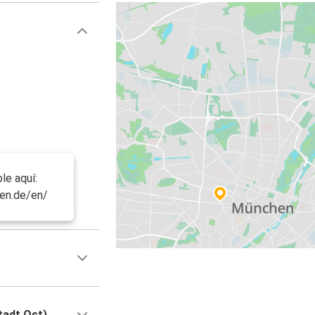
le aquí:
en.de/en/
tadt Ost)