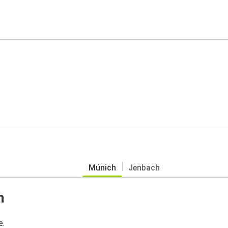
Múnich
Jenbach
h
e.