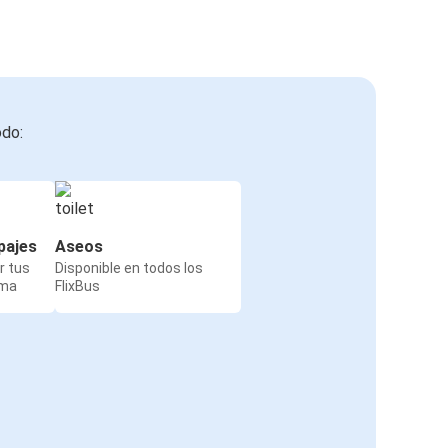
odo:
pajes
Aseos
r tus
Disponible en todos los
rma
FlixBus