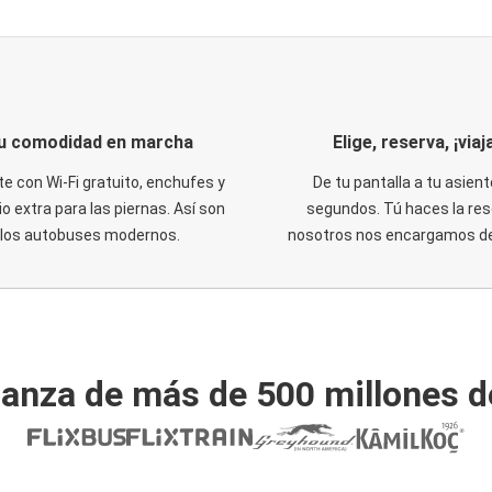
u comodidad en marcha
Elige, reserva, ¡viaja
te con Wi-Fi gratuito, enchufes y
De tu pantalla a tu asient
o extra para las piernas. Así son
segundos. Tú haces la res
los autobuses modernos.
nosotros nos encargamos del
ianza de más de 500 millones d