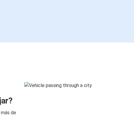
jar?
n más de