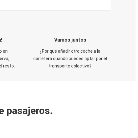
!
Vamos juntos
o en
¿Por qué añadir otro coche a la
erva,
carretera cuando puedes optar por el
 resto.
transporte colectivo?
e pasajeros.