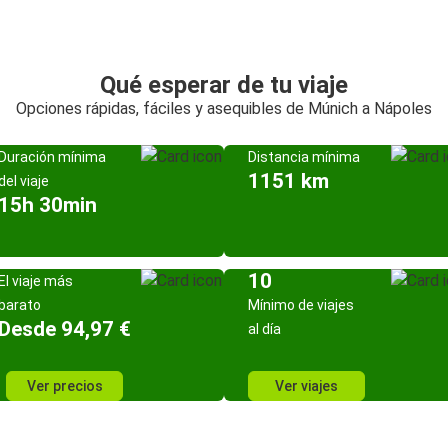
Qué esperar de tu viaje
Opciones rápidas, fáciles y asequibles de Múnich a Nápoles
Duración mínima
Distancia mínima
1151 km
del viaje
15h 30min
10
El viaje más
barato
Mínimo de viajes
Desde 94,97 €
al día
Ver precios
Ver viajes