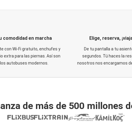
u comodidad en marcha
Elige, reserva, ¡viaja
te con Wi-Fi gratuito, enchufes y
De tu pantalla a tu asient
o extra para las piernas. Así son
segundos. Tú haces la res
los autobuses modernos.
nosotros nos encargamos del
ianza de más de 500 millones d