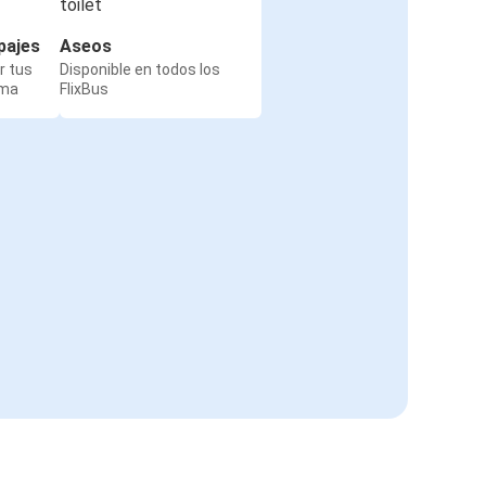
pajes
Aseos
r tus
Disponible en todos los
rma
FlixBus