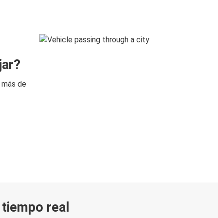
jar?
n más de
n tiempo real