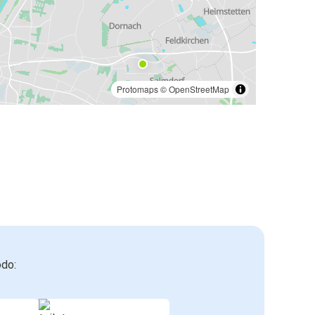
Protomaps
©
OpenStreetMap
odo: