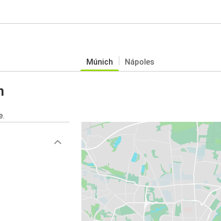
Múnich
Nápoles
h
e.