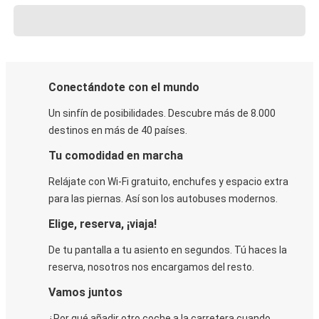
Conectándote con el mundo
Un sinfín de posibilidades. Descubre más de 8.000
destinos en más de 40 países.
Tu comodidad en marcha
Relájate con Wi-Fi gratuito, enchufes y espacio extra
para las piernas. Así son los autobuses modernos.
Elige, reserva, ¡viaja!
De tu pantalla a tu asiento en segundos. Tú haces la
reserva, nosotros nos encargamos del resto.
Vamos juntos
¿Por qué añadir otro coche a la carretera cuando