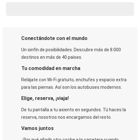
Conectándote con el mundo
Un sinfín de posibilidades. Descubre más de 8.000
destinos en más de 40 países.
Tu comodidad en marcha
Relájate con Wi-Fi gratuito, enchufes y espacio extra
para las piernas. Así son los autobuses modernos.
Elige, reserva, ¡viaja!
De tu pantalla a tu asiento en segundos. Tú haces la
reserva, nosotros nos encargamos del resto.
Vamos juntos
¿Por qué añadir otro coche a la carretera cuando