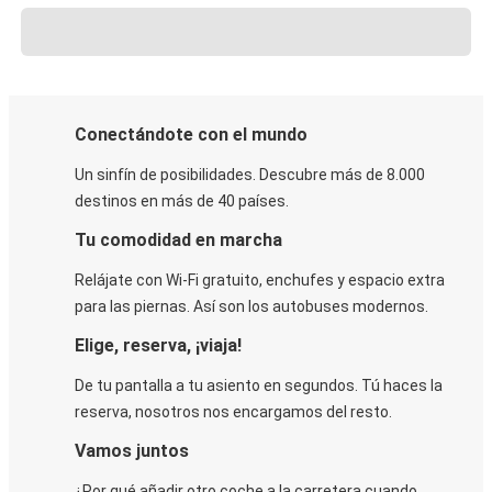
Conectándote con el mundo
Un sinfín de posibilidades. Descubre más de 8.000
destinos en más de 40 países.
Tu comodidad en marcha
Relájate con Wi-Fi gratuito, enchufes y espacio extra
para las piernas. Así son los autobuses modernos.
Elige, reserva, ¡viaja!
De tu pantalla a tu asiento en segundos. Tú haces la
reserva, nosotros nos encargamos del resto.
Vamos juntos
¿Por qué añadir otro coche a la carretera cuando