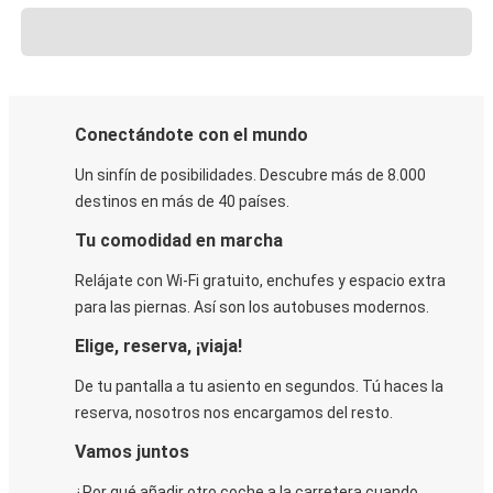
Conectándote con el mundo
Un sinfín de posibilidades. Descubre más de 8.000
destinos en más de 40 países.
Tu comodidad en marcha
Relájate con Wi-Fi gratuito, enchufes y espacio extra
para las piernas. Así son los autobuses modernos.
Elige, reserva, ¡viaja!
De tu pantalla a tu asiento en segundos. Tú haces la
reserva, nosotros nos encargamos del resto.
Vamos juntos
¿Por qué añadir otro coche a la carretera cuando