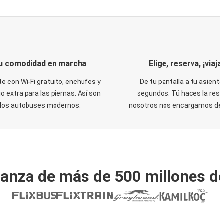
u comodidad en marcha
Elige, reserva, ¡viaja
te con Wi-Fi gratuito, enchufes y
De tu pantalla a tu asient
o extra para las piernas. Así son
segundos. Tú haces la res
los autobuses modernos.
nosotros nos encargamos del
ianza de más de 500 millones d