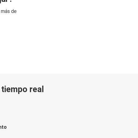
n más de
n tiempo real
nto