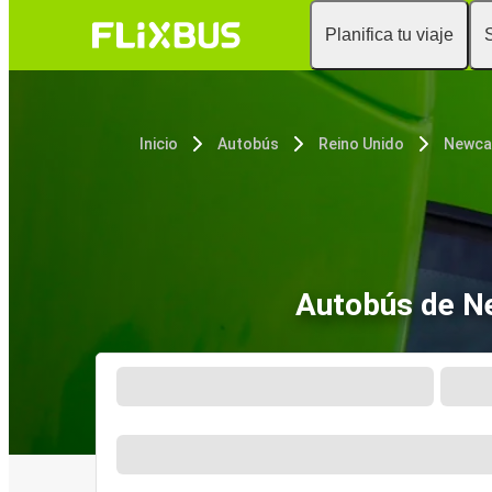
Planifica tu viaje
Inicio
Autobús
Reino Unido
Newca
Autobús de N