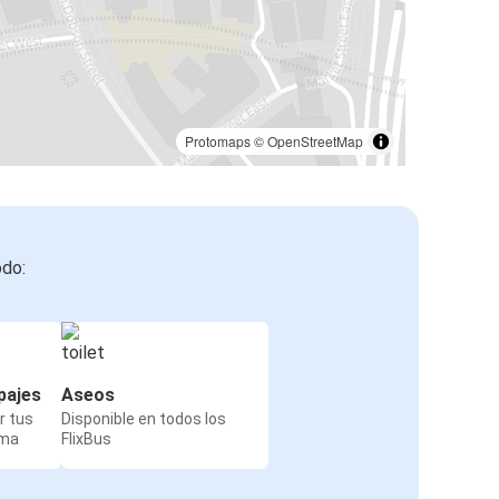
Protomaps
©
OpenStreetMap
odo:
pajes
Aseos
r tus
Disponible en todos los
rma
FlixBus