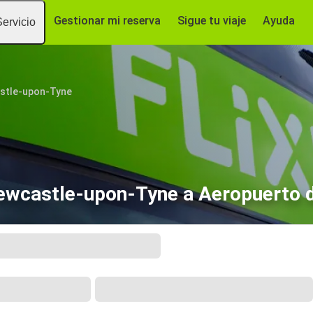
Gestionar mi reserva
Sigue tu viaje
Ayuda
Servicio
stle-upon-Tyne
ewcastle-upon-Tyne a Aeropuerto 