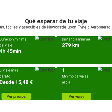
Qué esperar de tu viaje
das, fáciles y asequibles de Newcastle-upon-Tyne a Aeropuerto
Duración mínima
Distancia mínima
279 km
del viaje
4h 45min
1
El viaje más
barato
Mínimo de viajes
Desde 15,48 €
al día
Ver precios
Ver viajes