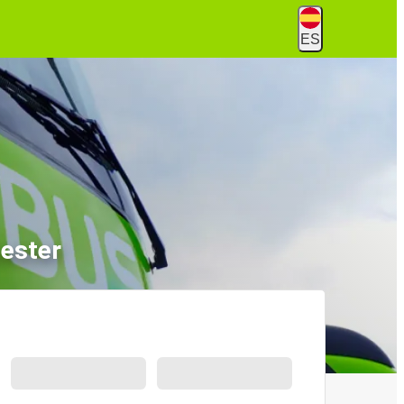
ES
ester