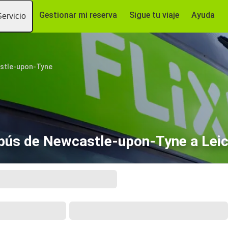
Gestionar mi reserva
Sigue tu viaje
Ayuda
Servicio
stle-upon-Tyne
bús de Newcastle-upon-Tyne a Leic