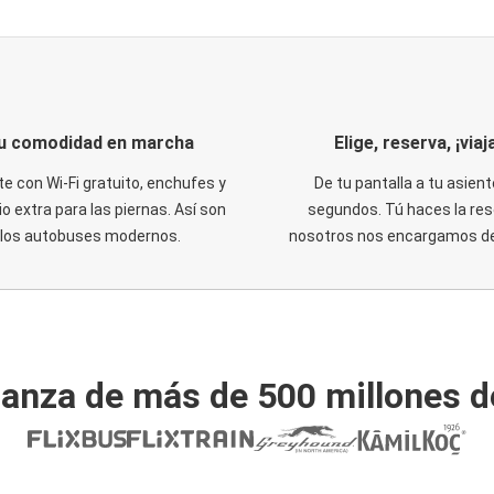
u comodidad en marcha
Elige, reserva, ¡viaja
te con Wi-Fi gratuito, enchufes y
De tu pantalla a tu asient
o extra para las piernas. Así son
segundos. Tú haces la res
los autobuses modernos.
nosotros nos encargamos del
ianza de más de 500 millones d