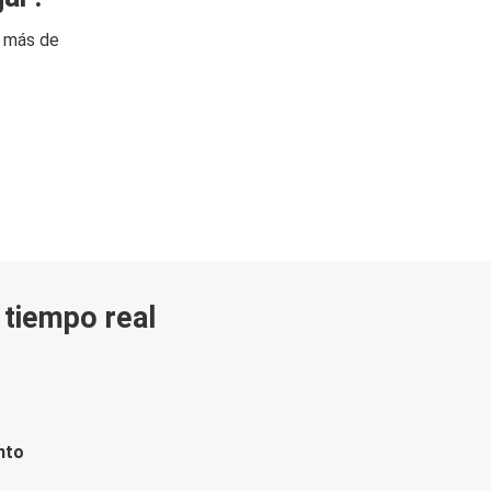
n más de
n tiempo real
nto