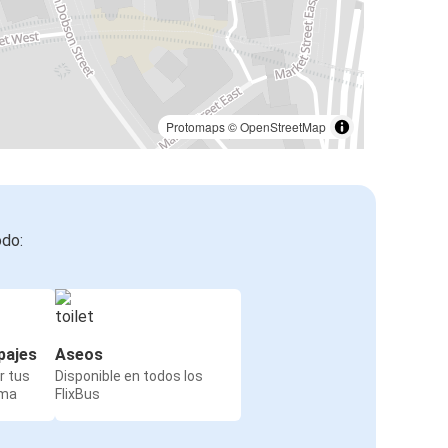
Protomaps
©
OpenStreetMap
odo:
pajes
Aseos
r tus
Disponible en todos los
rma
FlixBus