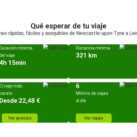
Qué esperar de tu viaje
nes rápidas, fáciles y asequibles de Newcastle-upon-Tyne a Lei
Duración mínima
Distancia mínima
321 km
del viaje
4h 15min
6
El viaje más
barato
Mínimo de viajes
Desde 22,48 €
al día
Ver precios
Ver viajes