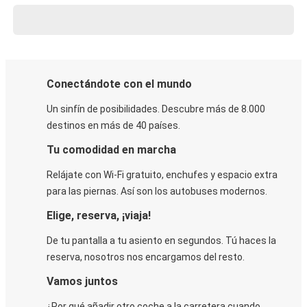
Conectándote con el mundo
Un sinfín de posibilidades. Descubre más de 8.000
destinos en más de 40 países.
Tu comodidad en marcha
Relájate con Wi-Fi gratuito, enchufes y espacio extra
para las piernas. Así son los autobuses modernos.
Elige, reserva, ¡viaja!
De tu pantalla a tu asiento en segundos. Tú haces la
reserva, nosotros nos encargamos del resto.
Vamos juntos
¿Por qué añadir otro coche a la carretera cuando