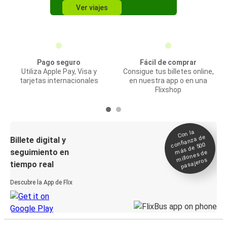
Ver viajes
Pago seguro
Fácil de comprar
Utiliza Apple Pay, Visa y
Consigue tus billetes online,
tarjetas internacionales
en nuestra app o en una
Flixshop
Con la
confianza de
Billete digital y
más de 500
seguimiento en
millones de
pasajeros
tiempo real
Descubre la App de Flix