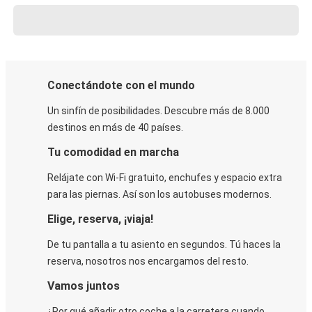
Conectándote con el mundo
Un sinfín de posibilidades. Descubre más de 8.000
destinos en más de 40 países.
Tu comodidad en marcha
Relájate con Wi-Fi gratuito, enchufes y espacio extra
para las piernas. Así son los autobuses modernos.
Elige, reserva, ¡viaja!
De tu pantalla a tu asiento en segundos. Tú haces la
reserva, nosotros nos encargamos del resto.
Vamos juntos
¿Por qué añadir otro coche a la carretera cuando