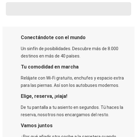
Conectándote con el mundo
Un sinfín de posibilidades. Descubre más de 8.000
destinos en más de 40 países.
Tu comodidad en marcha
Relájate con Wi-Fi gratuito, enchufes y espacio extra
para las piernas. Así son los autobuses modernos.
Elige, reserva, ¡viaja!
De tu pantalla a tu asiento en segundos. Tú haces la
reserva, nosotros nos encargamos del resto.
Vamos juntos
¿Por qué añadir otro coche a la carretera cuando