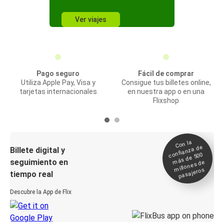
Ver viajes
Pago seguro
Fácil de comprar
Utiliza Apple Pay, Visa y
Consigue tus billetes online,
tarjetas internacionales
en nuestra app o en una
Flixshop
Con la
confianza de
Billete digital y
más de 500
seguimiento en
millones de
pasajeros
tiempo real
Descubre la App de Flix