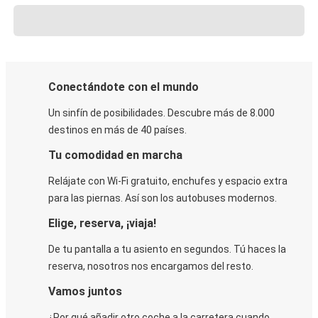
Conectándote con el mundo
Un sinfín de posibilidades. Descubre más de 8.000
destinos en más de 40 países.
Tu comodidad en marcha
Relájate con Wi-Fi gratuito, enchufes y espacio extra
para las piernas. Así son los autobuses modernos.
Elige, reserva, ¡viaja!
De tu pantalla a tu asiento en segundos. Tú haces la
reserva, nosotros nos encargamos del resto.
Vamos juntos
¿Por qué añadir otro coche a la carretera cuando