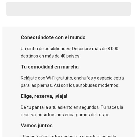
Conectándote con el mundo
Un sinfín de posibilidades. Descubre más de 8.000
destinos en más de 40 países.
Tu comodidad en marcha
Relájate con Wi-Fi gratuito, enchufes y espacio extra
para las piernas. Así son los autobuses modernos.
Elige, reserva, ¡viaja!
De tu pantalla a tu asiento en segundos. Tú haces la
reserva, nosotros nos encargamos del resto.
Vamos juntos
¿Por qué añadir otro coche a la carretera cuando