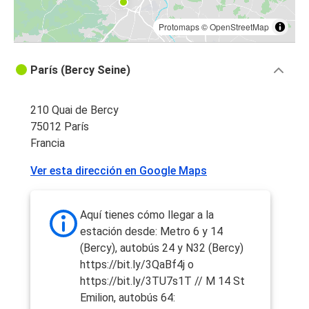
Protomaps
©
OpenStreetMap
París (Bercy Seine)
210 Quai de Bercy
75012 París
Francia
Ver esta dirección en Google Maps
Aquí tienes cómo llegar a la
estación desde: Metro 6 y 14
(Bercy), autobús 24 y N32 (Bercy)
https://bit.ly/3QaBf4j o
https://bit.ly/3TU7s1T // M 14 St
Emilion, autobús 64: