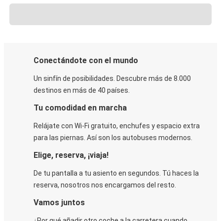
Conectándote con el mundo
Un sinfín de posibilidades. Descubre más de 8.000
destinos en más de 40 países.
Tu comodidad en marcha
Relájate con Wi-Fi gratuito, enchufes y espacio extra
para las piernas. Así son los autobuses modernos.
Elige, reserva, ¡viaja!
De tu pantalla a tu asiento en segundos. Tú haces la
reserva, nosotros nos encargamos del resto.
Vamos juntos
¿Por qué añadir otro coche a la carretera cuando