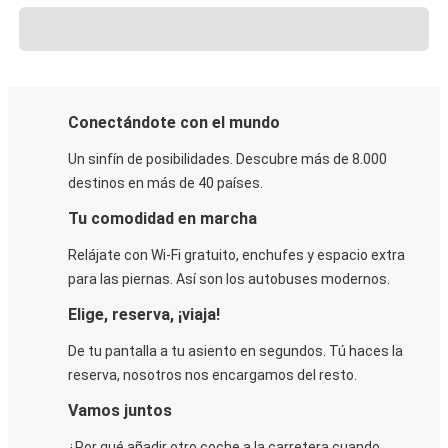
Conectándote con el mundo
Un sinfín de posibilidades. Descubre más de 8.000
destinos en más de 40 países.
Tu comodidad en marcha
Relájate con Wi-Fi gratuito, enchufes y espacio extra
para las piernas. Así son los autobuses modernos.
Elige, reserva, ¡viaja!
De tu pantalla a tu asiento en segundos. Tú haces la
reserva, nosotros nos encargamos del resto.
Vamos juntos
¿Por qué añadir otro coche a la carretera cuando