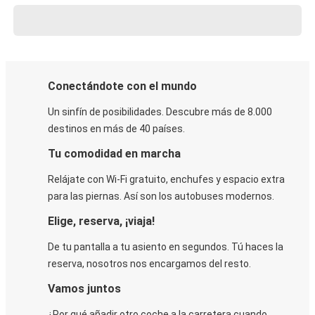
Conectándote con el mundo
Un sinfín de posibilidades. Descubre más de 8.000
destinos en más de 40 países.
Tu comodidad en marcha
Relájate con Wi-Fi gratuito, enchufes y espacio extra
para las piernas. Así son los autobuses modernos.
Elige, reserva, ¡viaja!
De tu pantalla a tu asiento en segundos. Tú haces la
reserva, nosotros nos encargamos del resto.
Vamos juntos
¿Por qué añadir otro coche a la carretera cuando