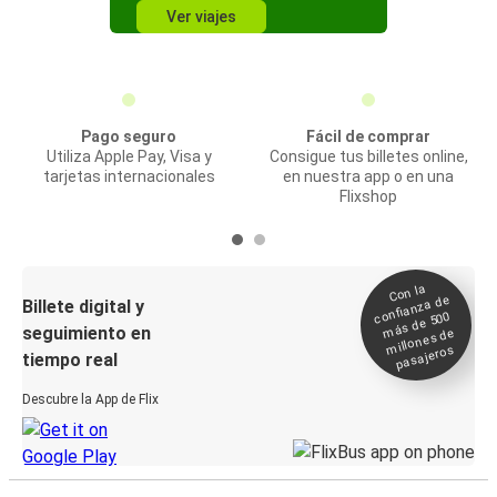
Ver viajes
Pago seguro
Fácil de comprar
Utiliza Apple Pay, Visa y
Consigue tus billetes online,
tarjetas internacionales
en nuestra app o en una
Flixshop
Con la
confianza de
Billete digital y
más de 500
seguimiento en
millones de
pasajeros
tiempo real
Descubre la App de Flix