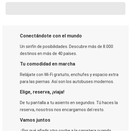
Conectándote con el mundo
Un sinfín de posibilidades. Descubre más de 8.000
destinos en más de 40 países.
Tu comodidad en marcha
Relájate con Wi-Fi gratuito, enchufes y espacio extra
para las piernas. Así son los autobuses modernos.
Elige, reserva, ¡viaja!
De tu pantalla a tu asiento en segundos. Tú haces la
reserva, nosotros nos encargamos del resto.
Vamos juntos
¿Por qué añadir otro coche a la carretera cuando