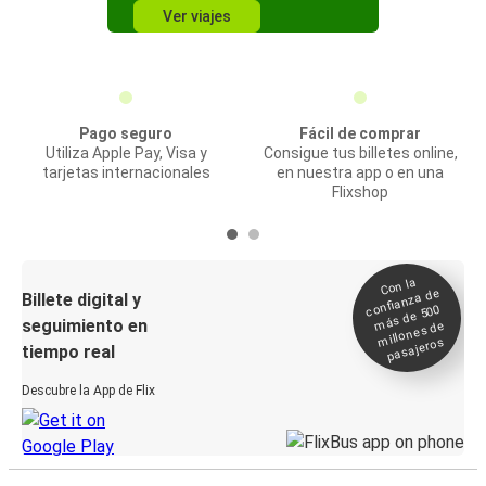
Ver viajes
Pago seguro
Fácil de comprar
Utiliza Apple Pay, Visa y
Consigue tus billetes online,
tarjetas internacionales
en nuestra app o en una
Flixshop
Con la
confianza de
Billete digital y
más de 500
seguimiento en
millones de
pasajeros
tiempo real
Descubre la App de Flix