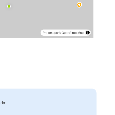
Protomaps
©
OpenStreetMap
odo: