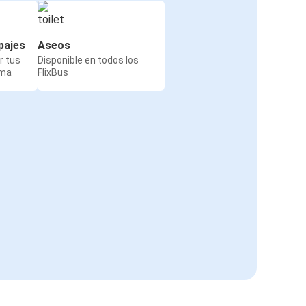
pajes
Aseos
r tus
Disponible en todos los
rma
FlixBus