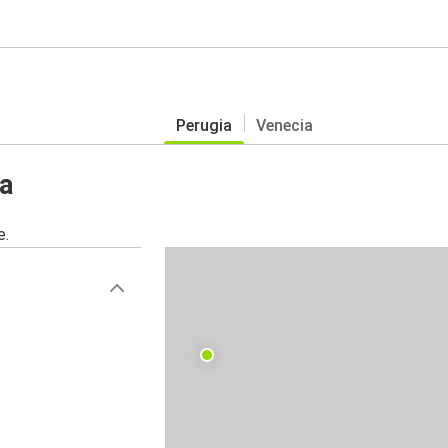
Perugia
Venecia
a
e.