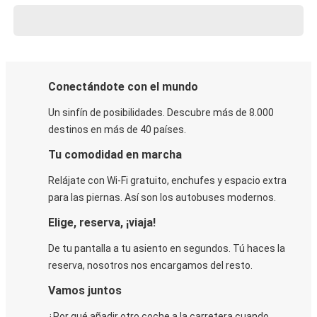
Conectándote con el mundo
Un sinfín de posibilidades. Descubre más de 8.000
destinos en más de 40 países.
Tu comodidad en marcha
Relájate con Wi-Fi gratuito, enchufes y espacio extra
para las piernas. Así son los autobuses modernos.
Elige, reserva, ¡viaja!
De tu pantalla a tu asiento en segundos. Tú haces la
reserva, nosotros nos encargamos del resto.
Vamos juntos
¿Por qué añadir otro coche a la carretera cuando