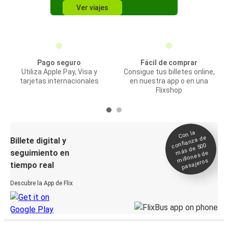
Ver viajes
Pago seguro
Fácil de comprar
Utiliza Apple Pay, Visa y
Consigue tus billetes online,
tarjetas internacionales
en nuestra app o en una
Flixshop
Con la
confianza de
Billete digital y
más de 500
seguimiento en
millones de
pasajeros
tiempo real
Descubre la App de Flix