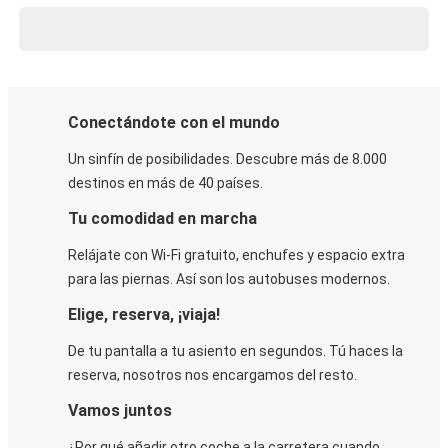
Conectándote con el mundo
Un sinfín de posibilidades. Descubre más de 8.000
destinos en más de 40 países.
Tu comodidad en marcha
Relájate con Wi-Fi gratuito, enchufes y espacio extra
para las piernas. Así son los autobuses modernos.
Elige, reserva, ¡viaja!
De tu pantalla a tu asiento en segundos. Tú haces la
reserva, nosotros nos encargamos del resto.
Vamos juntos
¿Por qué añadir otro coche a la carretera cuando