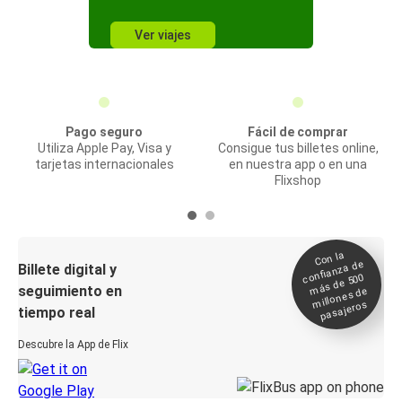
Ver viajes
Pago seguro
Fácil de comprar
Utiliza Apple Pay, Visa y
Consigue tus billetes online,
tarjetas internacionales
en nuestra app o en una
Flixshop
Con la
confianza de
Billete digital y
más de 500
seguimiento en
millones de
pasajeros
tiempo real
Descubre la App de Flix