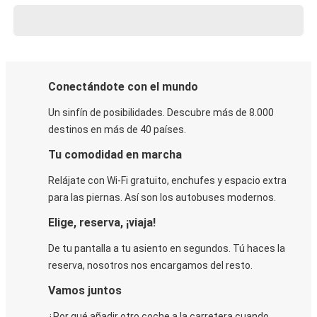
Conectándote con el mundo
Un sinfín de posibilidades. Descubre más de 8.000
destinos en más de 40 países.
Tu comodidad en marcha
Relájate con Wi-Fi gratuito, enchufes y espacio extra
para las piernas. Así son los autobuses modernos.
Elige, reserva, ¡viaja!
De tu pantalla a tu asiento en segundos. Tú haces la
reserva, nosotros nos encargamos del resto.
Vamos juntos
¿Por qué añadir otro coche a la carretera cuando