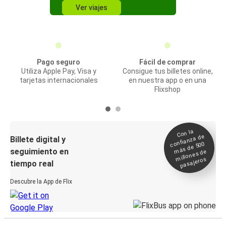
Ver viajes
Pago seguro
Fácil de comprar
Utiliza Apple Pay, Visa y
Consigue tus billetes online,
tarjetas internacionales
en nuestra app o en una
Flixshop
Con la
confianza de
Billete digital y
más de 500
seguimiento en
millones de
pasajeros
tiempo real
Descubre la App de Flix