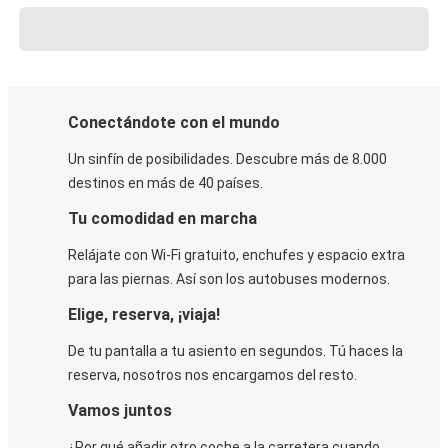
Conectándote con el mundo
Un sinfín de posibilidades. Descubre más de 8.000
destinos en más de 40 países.
Tu comodidad en marcha
Relájate con Wi-Fi gratuito, enchufes y espacio extra
para las piernas. Así son los autobuses modernos.
Elige, reserva, ¡viaja!
De tu pantalla a tu asiento en segundos. Tú haces la
reserva, nosotros nos encargamos del resto.
Vamos juntos
¿Por qué añadir otro coche a la carretera cuando