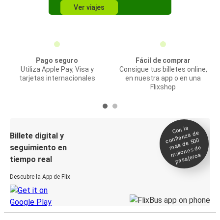
Ver viajes
Pago seguro
Fácil de comprar
Utiliza Apple Pay, Visa y
Consigue tus billetes online,
tarjetas internacionales
en nuestra app o en una
Flixshop
Con la
confianza de
Billete digital y
más de 500
seguimiento en
millones de
pasajeros
tiempo real
Descubre la App de Flix