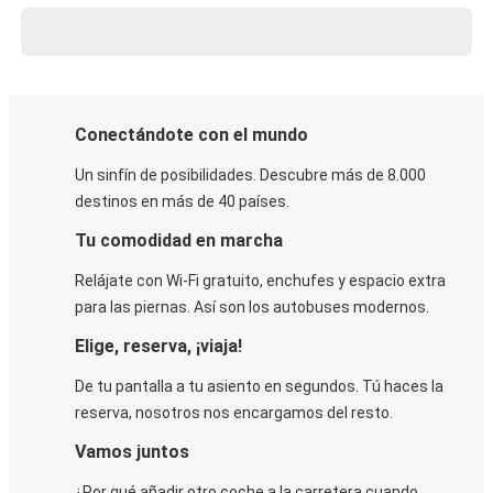
Conectándote con el mundo
Un sinfín de posibilidades. Descubre más de 8.000
destinos en más de 40 países.
Tu comodidad en marcha
Relájate con Wi-Fi gratuito, enchufes y espacio extra
para las piernas. Así son los autobuses modernos.
Elige, reserva, ¡viaja!
De tu pantalla a tu asiento en segundos. Tú haces la
reserva, nosotros nos encargamos del resto.
Vamos juntos
¿Por qué añadir otro coche a la carretera cuando