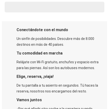
Conectándote con el mundo
Un sinfín de posibilidades. Descubre más de 8.000
destinos en más de 40 países.
Tu comodidad en marcha
Relájate con Wi-Fi gratuito, enchufes y espacio extra
para las piernas. Así son los autobuses modernos.
Elige, reserva, ¡viaja!
De tu pantalla a tu asiento en segundos. Tú haces la
reserva, nosotros nos encargamos del resto.
Vamos juntos
¿Por qué añadir otro coche a la carretera cuando