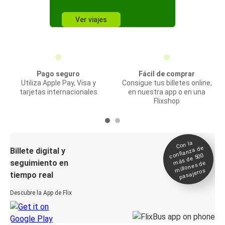
Ver viajes
Pago seguro
Fácil de comprar
Utiliza Apple Pay, Visa y
Consigue tus billetes online,
tarjetas internacionales
en nuestra app o en una
Flixshop
Con la
confianza de
Billete digital y
más de 500
seguimiento en
millones de
pasajeros
tiempo real
Descubre la App de Flix