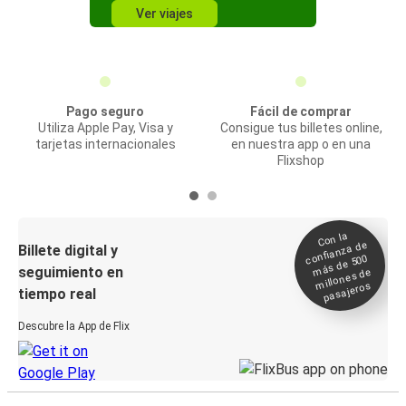
Ver viajes
Pago seguro
Fácil de comprar
Utiliza Apple Pay, Visa y
Consigue tus billetes online,
tarjetas internacionales
en nuestra app o en una
Flixshop
Con la
confianza de
Billete digital y
más de 500
seguimiento en
millones de
pasajeros
tiempo real
Descubre la App de Flix