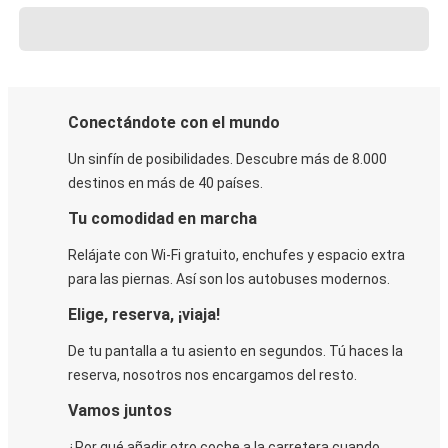
Conectándote con el mundo
Un sinfín de posibilidades. Descubre más de 8.000
destinos en más de 40 países.
Tu comodidad en marcha
Relájate con Wi-Fi gratuito, enchufes y espacio extra
para las piernas. Así son los autobuses modernos.
Elige, reserva, ¡viaja!
De tu pantalla a tu asiento en segundos. Tú haces la
reserva, nosotros nos encargamos del resto.
Vamos juntos
¿Por qué añadir otro coche a la carretera cuando