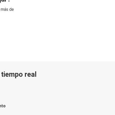
n más de
n tiempo real
nto