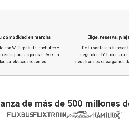
u comodidad en marcha
Elige, reserva, ¡viaja
te con Wi-Fi gratuito, enchufes y
De tu pantalla a tu asient
o extra para las piernas. Así son
segundos. Tú haces la res
los autobuses modernos.
nosotros nos encargamos del
ianza de más de 500 millones d