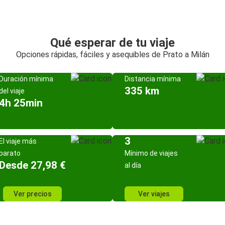
Qué esperar de tu viaje
Opciones rápidas, fáciles y asequibles de Prato a Milán
Duración mínima
Distancia mínima
335 km
del viaje
4h 25min
3
El viaje más
barato
Mínimo de viajes
Desde 27,98 €
al día
Ver precios
Ver viajes