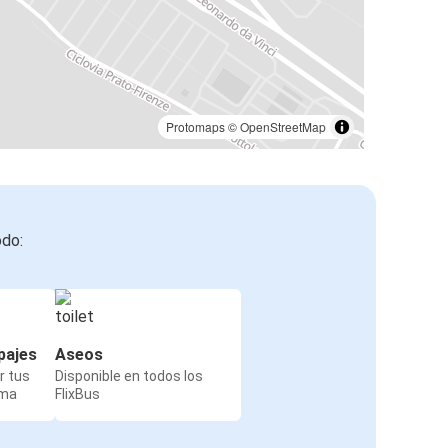
Protomaps
©
OpenStreetMap
odo:
pajes
Aseos
r tus
Disponible en todos los
rma
FlixBus