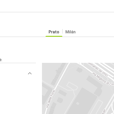
Prato
Milán
e.