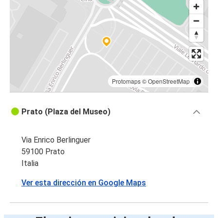
Perugia
Perugia
Prato
Prato
Florencia
Protomaps
©
OpenStreetMap
Prato
Prato (Plaza del Museo)
Lucca
Valencia
Via Enrico Berlinguer
Prato
59100 Prato
Italia
Valencia
Ver esta dirección en Google Maps
Prato
Prato