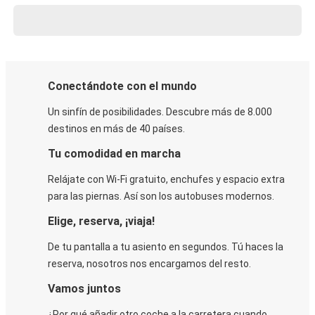
Conectándote con el mundo
Un sinfín de posibilidades. Descubre más de 8.000
destinos en más de 40 países.
Tu comodidad en marcha
Relájate con Wi-Fi gratuito, enchufes y espacio extra
para las piernas. Así son los autobuses modernos.
Elige, reserva, ¡viaja!
De tu pantalla a tu asiento en segundos. Tú haces la
reserva, nosotros nos encargamos del resto.
Vamos juntos
¿Por qué añadir otro coche a la carretera cuando