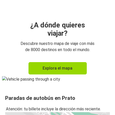
Prato
Prato
Bolonia
¿A dónde quieres
viajar?
Florencia
Prato
Descubre nuestro mapa de viaje con más
de 8000 destinos en todo el mundo.
Siena
Prato
Explora el mapa
Lucca
Prato
Prato
Paradas de autobús en Prato
Siena
Atención: tu billete incluye la dirección más reciente.
Prato