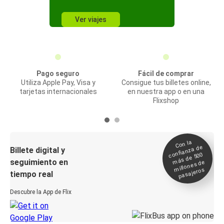
Ver viajes
Pago seguro
Fácil de comprar
Utiliza Apple Pay, Visa y
Consigue tus billetes online,
tarjetas internacionales
en nuestra app o en una
Flixshop
Con la
confianza de
Billete digital y
más de 500
seguimiento en
millones de
pasajeros
tiempo real
Descubre la App de Flix