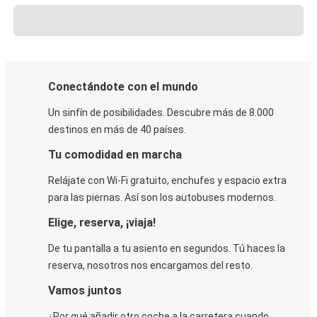
Conectándote con el mundo
Un sinfín de posibilidades. Descubre más de 8.000
destinos en más de 40 países.
Tu comodidad en marcha
Relájate con Wi-Fi gratuito, enchufes y espacio extra
para las piernas. Así son los autobuses modernos.
Elige, reserva, ¡viaja!
De tu pantalla a tu asiento en segundos. Tú haces la
reserva, nosotros nos encargamos del resto.
Vamos juntos
¿Por qué añadir otro coche a la carretera cuando