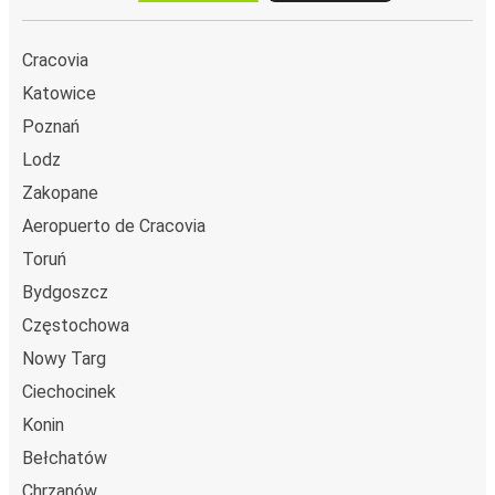
Cracovia
Katowice
Poznań
Lodz
Zakopane
Aeropuerto de Cracovia
Toruń
Bydgoszcz
Częstochowa
Nowy Targ
Ciechocinek
Konin
Bełchatów
Chrzanów