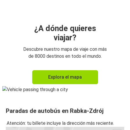
Rabka-Zdrój
Breslavia
Rabka-Zdrój
¿A dónde quieres
viajar?
Rabka-Zdrój
Aeropuerto de Cracovia
Descubre nuestro mapa de viaje con más
de 8000 destinos en todo el mundo.
Budapest
Rabka-Zdrój
Explora el mapa
Rabka-Zdrój
Budapest
Rabka-Zdrój
Paradas de autobús en Rabka-Zdrój
Breslavia
Atención: tu billete incluye la dirección más reciente.
Budapest