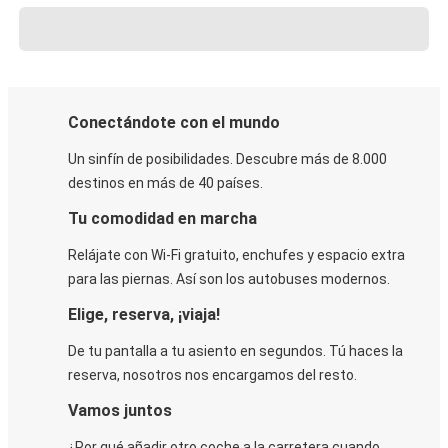
Conectándote con el mundo
Un sinfín de posibilidades. Descubre más de 8.000
destinos en más de 40 países.
Tu comodidad en marcha
Relájate con Wi-Fi gratuito, enchufes y espacio extra
para las piernas. Así son los autobuses modernos.
Elige, reserva, ¡viaja!
De tu pantalla a tu asiento en segundos. Tú haces la
reserva, nosotros nos encargamos del resto.
Vamos juntos
¿Por qué añadir otro coche a la carretera cuando