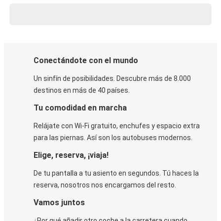
Conectándote con el mundo
Un sinfín de posibilidades. Descubre más de 8.000
destinos en más de 40 países.
Tu comodidad en marcha
Relájate con Wi-Fi gratuito, enchufes y espacio extra
para las piernas. Así son los autobuses modernos.
Elige, reserva, ¡viaja!
De tu pantalla a tu asiento en segundos. Tú haces la
reserva, nosotros nos encargamos del resto.
Vamos juntos
¿Por qué añadir otro coche a la carretera cuando