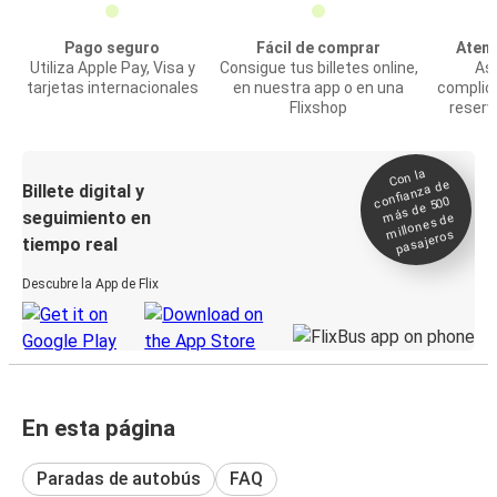
Pago seguro
Fácil de comprar
Atenc
Utiliza Apple Pay, Visa y
Consigue tus billetes online,
Asi
tarjetas internacionales
en nuestra app o en una
complic
Flixshop
reserv
Con la
confianza de
Billete digital y
más de 500
seguimiento en
millones de
pasajeros
tiempo real
Descubre la App de Flix
En esta página
Paradas de autobús
FAQ