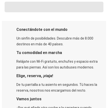
Conectándote con el mundo
Un sinfín de posibilidades. Descubre más de 8.000
destinos en más de 40 países.
Tu comodidad en marcha
Relájate con Wi-Fi gratuito, enchufes y espacio extra
para las piernas. Así son los autobuses modernos.
Elige, reserva, ¡viaja!
De tu pantalla a tu asiento en segundos. Tú haces la
reserva, nosotros nos encargamos del resto.
Vamos juntos
¿Por qué añadir otro coche a la carretera cuando