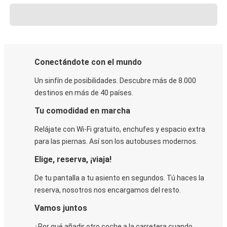
Conectándote con el mundo
Un sinfín de posibilidades. Descubre más de 8.000
destinos en más de 40 países.
Tu comodidad en marcha
Relájate con Wi-Fi gratuito, enchufes y espacio extra
para las piernas. Así son los autobuses modernos.
Elige, reserva, ¡viaja!
De tu pantalla a tu asiento en segundos. Tú haces la
reserva, nosotros nos encargamos del resto.
Vamos juntos
¿Por qué añadir otro coche a la carretera cuando