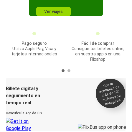
Ver viajes
Pago seguro
Fácil de comprar
Utiliza Apple Pay, Visa y
Consigue tus billetes online,
tarjetas internacionales
en nuestra app o en una
Flixshop
Con la
confianza de
Billete digital y
más de 500
seguimiento en
millones de
pasajeros
tiempo real
Descubre la App de Flix