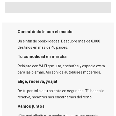
Conectándote con el mundo
Un sinfín de posibilidades. Descubre más de 8.000
destinos en más de 40 países.
Tu comodidad en marcha
Relájate con Wi-Fi gratuito, enchufes y espacio extra
para las piernas. Así son los autobuses modernos.
Elige, reserva, ¡viaja!
De tu pantalla a tu asiento en segundos. Tú haces la
reserva, nosotros nos encargamos del resto.
Vamos juntos
¿Por qué añadir otro coche a la carretera cuando