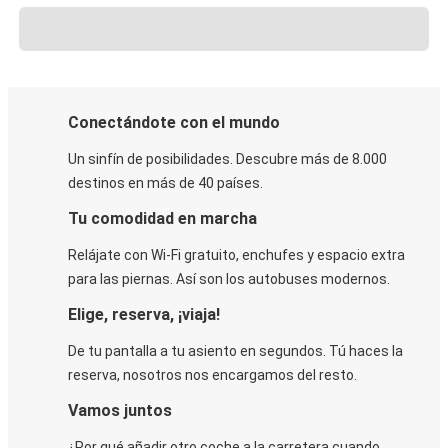
Conectándote con el mundo
Un sinfín de posibilidades. Descubre más de 8.000
destinos en más de 40 países.
Tu comodidad en marcha
Relájate con Wi-Fi gratuito, enchufes y espacio extra
para las piernas. Así son los autobuses modernos.
Elige, reserva, ¡viaja!
De tu pantalla a tu asiento en segundos. Tú haces la
reserva, nosotros nos encargamos del resto.
Vamos juntos
¿Por qué añadir otro coche a la carretera cuando