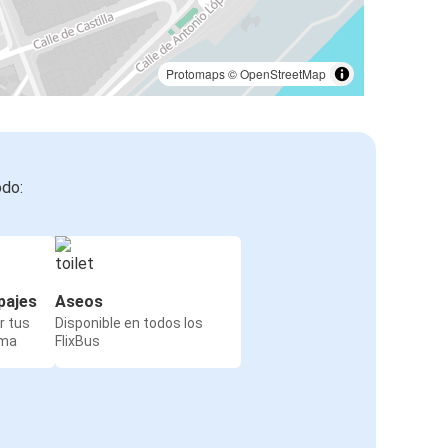
Santander
Clermont-Ferrand
Protomaps
©
OpenStreetMap
Santander
Évora
Gante
odo:
Santander
Santander
Metz
pajes
Aseos
r tus
Disponible en todos los
Bucarest
rma
FlixBus
Santander
Santander
Fatima