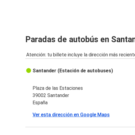
Santander
Montpellier
Gijón
Paradas de autobús en Santa
Santander
Atención: tu billete incluye la dirección más recient
Santander
Braga
Santander (Estación de autobuses)
Santander
Bucarest
Plaza de las Estaciones
39002 Santander
Aveiro
España
Santander
Ver esta dirección en Google Maps
Santander
Lourdes