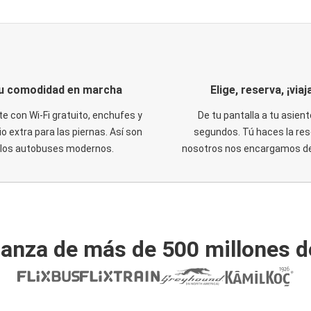
u comodidad en marcha
Elige, reserva, ¡viaja
te con Wi-Fi gratuito, enchufes y
De tu pantalla a tu asient
o extra para las piernas. Así son
segundos. Tú haces la res
los autobuses modernos.
nosotros nos encargamos del
ianza de más de 500 millones d