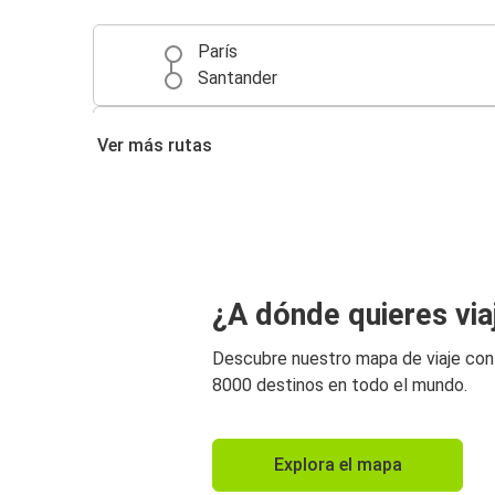
París
Santander
Santander
Ver más rutas
Bilbao
Oporto
Santander
Santander
¿A dónde quieres via
Oporto
Descubre nuestro mapa de viaje co
San Sebastián
8000 destinos en todo el mundo.
Santander
Santander
Explora el mapa
Toulouse