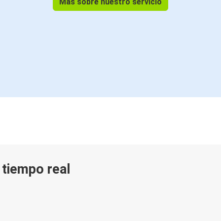
Más sobre nuestro servicio
La Rochelle
Santander
Santander
Nantes
Colonia
Santander
Santander
Turín
Ruan
n tiempo real
Santander
Santander
Ruan