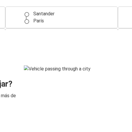
Santander
París
Santander
Burdeos
Lisboa
Santander
Toulouse
jar?
Santander
n más de
Santander
San Sebastián
Braga
Santander