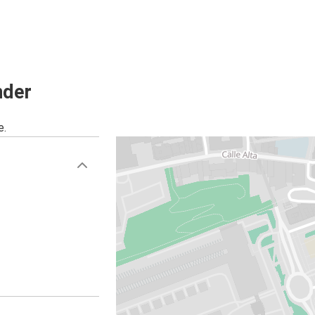
Lyon
Santander
Santander
nder
Gijón
e.
Oviedo
Santander
Grenoble
Santander
Narbona
Santander
Santander
Bruselas