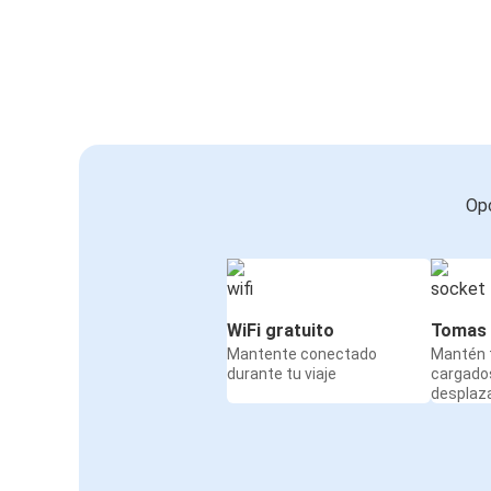
Le Mans
Santander
Fatima
Santander
Rennes
Opc
Santander
Santander
León
WiFi gratuito
Tomas 
Mantente conectado
Mantén t
Londres
durante tu viaje
cargado
Santander
desplaz
Santander
Londres