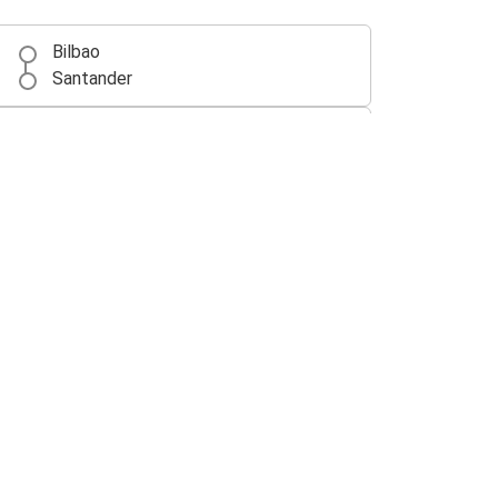
Bilbao
Santander
Burdeos
Santander
Santander
Lisboa
Ámsterdam
Santander
Santander
Oviedo
Santander
Lyon