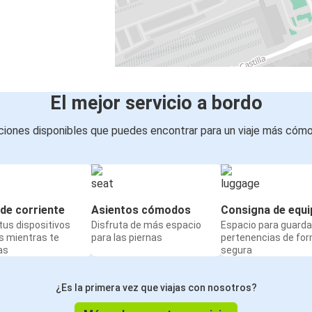
Nantes
Santander
Évora
Santander
El mejor servicio a bordo
Coímbra
iones disponibles que puedes encontrar para un viaje más cóm
Santander
Santander
Colonia
de corriente
Asientos cómodos
Consigna de equi
us dispositivos
Disfruta de más espacio
Espacio para guarda
Santander
s mientras te
para las piernas
pertenencias de fo
Marsella
as
segura
Albufeira
¿Es la primera vez que viajas con nosotros?
Santander