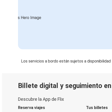
Amberes
Santander
Turín
Santander
Santander
Fráncfort del Meno
Los servicios a bordo están sujetos a disponibilidad
Sevilla
Santander
Lourdes
Billete digital y seguimiento e
Santander
Descubre la App de Flix
Santander
Berlín
Reserva viajes
Tus billetes