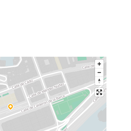
Clermont-Ferrand
Santander
Montpellier
Santander
Santander
Orléans
Caen
Santander
Santander
Ámsterdam
Santander
Aveiro